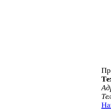
Пр
Те
Ад
Те
На