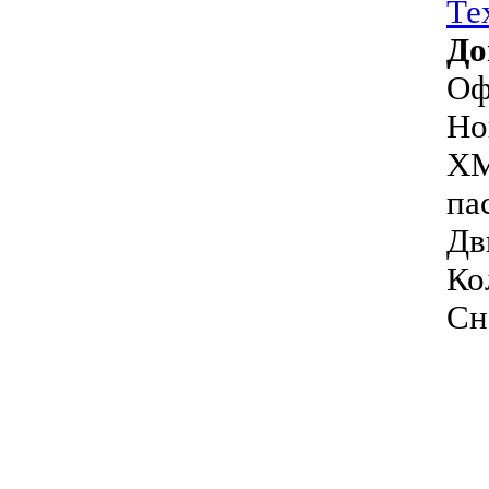
Те
До
Оф
Но
XM
па
Дв
Ко
Сн