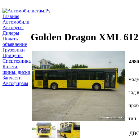
Главная
Автомобили
Автобусы
Дилеры
Golden Dragon XML 61
Подать
объявление
Грузовики
Прицепы
Спецтехника
498
Колеса,
шины, диски
Запчасти
моде
Автофирмы
год 
проб
тип
ДВ