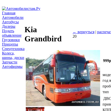
Главная
Автомобили
Автобусы
Дилеры
Kia
Подать
← вернуться
|
распеча
объявление
20
Grandbird
Грузовики
Прицепы
Спецтехника
Колеса,
шины, диски
999
Запчасти
Автофирмы
моде
год 
проб
тип
ДВ
прив
КП