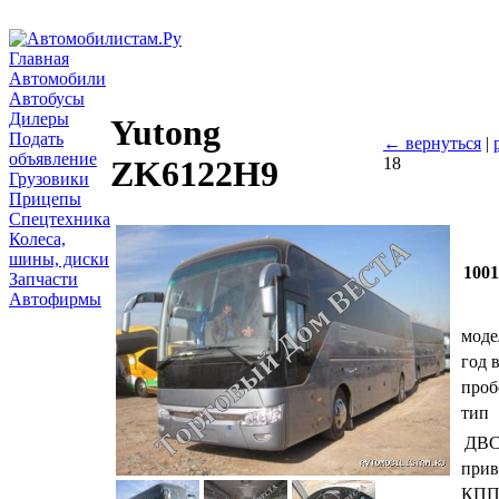
Главная
Автомобили
Автобусы
Дилеры
Yutong
Подать
← вернуться
|
объявление
18
ZK6122H9
Грузовики
Прицепы
Спецтехника
Колеса,
шины, диски
100
Запчасти
Автофирмы
моде
год 
проб
тип
ДВ
прив
КП