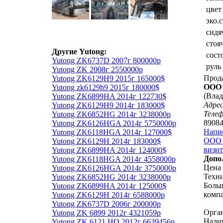
цвет
эко.
сидя
стоя
Другие Yutong:
сост
Yutong ZK6737D 2007г 800000р
руль
Yutong ZK 2008г 2550000р
Прод
Yutong ZK6129H9 2015г 165000$
ООО 
Yutong zk6129h9 2015г 180000$
(Влад
Yutong ZK6899HA 2014г 122730$
Адрес
Yutong ZK6129H9 2014г 183000$
Теле
Yutong ZK6852HG 2014г 3238000р
8908
Yutong ZK6126HGA 2014г 5750000р
Напи
Yutong ZK6118HGA 2014г 127000$
ООО 
Yutong ZK6129H 2014г 183000$
визит
Yutong ZK6899HA 2014г 124000$
Допо
Yutong ZK6118HGA 2014г 4558000р
Цена 
Yutong ZK6126HGA 2014г 3750000р
Техни
Yutong ZK6852HG 2014г 3238000р
Больш
Yutong ZK6899HA 2014г 125000$
комп
Yutong ZK6129H 2014г 6588000р
Yutong ZK6737D 2006г 200000р
Орган
Yutong ZK 6899 2012г 4321059р
Налич
Yutong ZK 6121 HQ 2012г 6639456р