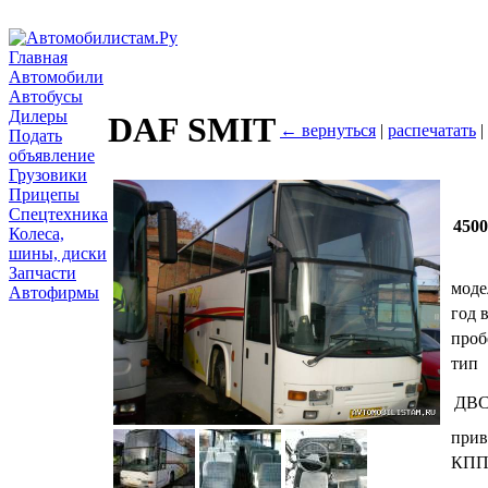
Главная
Автомобили
Автобусы
Дилеры
DAF SMIT
← вернуться
|
распечатать
|
Подать
объявление
Грузовики
Прицепы
Спецтехника
450
Колеса,
шины, диски
Запчасти
моде
Автофирмы
год 
проб
тип
ДВ
прив
КП