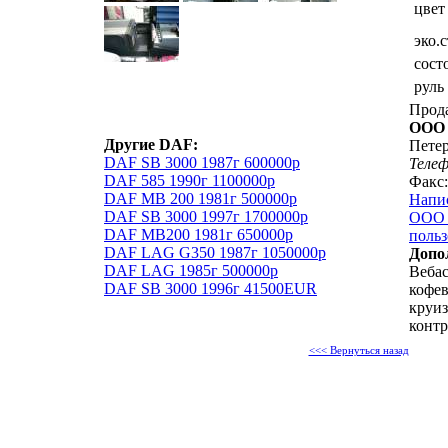
цвет
эко.
сост
руль
Прод
ООО
Другие DAF:
Петер
DAF SB 3000 1987г 600000р
Теле
DAF 585 1990г 1100000р
Факс:
DAF MB 200 1981г 500000р
Напи
DAF SB 3000 1997г 1700000р
ООО 
DAF MB200 1981г 650000р
польз
DAF LAG G350 1987г 1050000р
Допо
DAF LAG 1985г 500000р
Вебас
DAF SB 3000 1996г 41500EUR
кофев
круиз
контр
<<< Вернуться назад