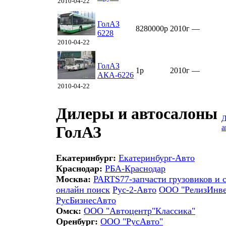
2010-04-22
ГолАЗ
8280000р
2010г
—
6228
2010-04-22
ГолАЗ
1р
2010г
—
АКА-6226
2010-04-22
Дилеры и автосалоны
Д
а
ГолАЗ
Екатеринбург:
Екатеринбург-Авто
Краснодар:
РБА-Краснодар
Москва:
PARTS77-запчасти грузовиков и 
онлайн поиск
Рус-2-Авто
ООО "РелизИнве
РусБизнесАвто
Омск:
ООО "Автоцентр"Классика"
Оренбург:
ООО "РусАвто"