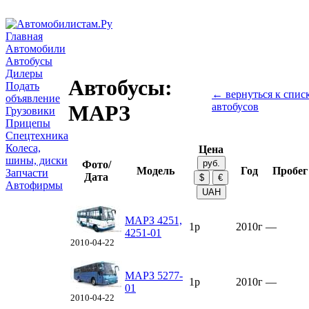
Главная
Автомобили
Автобусы
Дилеры
Автобусы:
Подать
← вернуться к спис
объявление
автобусов
МАРЗ
Грузовики
Прицепы
Спецтехника
Колеса,
Цена
шины, диски
Фото/
Модель
Год
Пробег
Запчасти
Дата
Автофирмы
МАРЗ 4251,
1р
2010г
—
4251-01
2010-04-22
МАРЗ 5277-
1р
2010г
—
01
2010-04-22