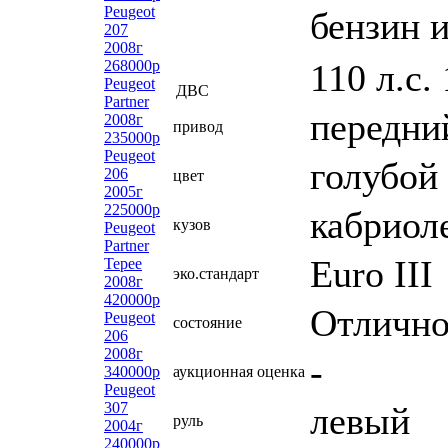
Peugeot
бензин 
207
2008г
110 л.с.
268000р
Peugeot
ДВС
Partner
передни
2008г
привод
235000р
Peugeot
голубой
206
цвет
2005г
225000р
кабриол
кузов
Peugeot
Partner
Euro III
Tepee
эко.стандарт
2008г
420000р
Отлично
Peugeot
состояние
206
2008г
-
340000р
аукционная оценка
Peugeot
307
левый
руль
2004г
240000р