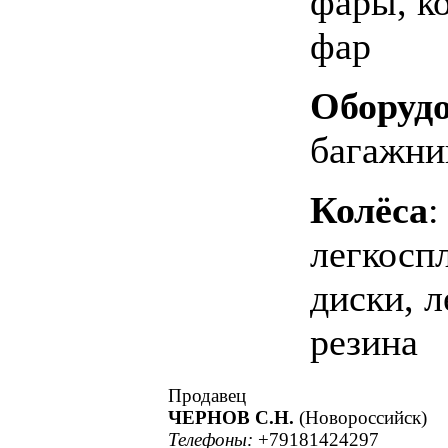
фары, к
фар
Оборуд
багажни
Колёса
:
легкосп
диски, л
резина
Продавец
ЧЕРНОВ С.Н.
(Новороссийск)
Телефоны:
+79181424297