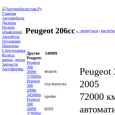
Главная
Автомобили
Дилеры
Подать
Peugeot 206сс
← вернуться
|
распеча
объявление
Автобусы
Грузовики
Прицепы
Спецтехника
Другие
14000$
Колеса,
Peugeot:
шины, диски
Peugeot
Запчасти
308
Peugeot 
Автофирмы
модель
2009г
370000р
2005
Peugeot
год выпуска
308
2008г
72000 к
345000р
пробег
Peugeot
308
автомат
2009г
КПП
370000р