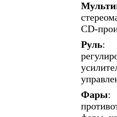
Мульти
стереом
CD-прои
Руль
:
регулиро
усилите
управле
Фары
:
противо