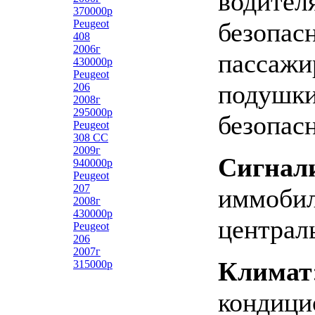
водител
370000р
Peugeot
безопас
408
2006г
пассажи
430000р
Peugeot
подушк
206
2008г
295000р
безопас
Peugeot
308 СС
2009г
Сигнал
940000р
Peugeot
207
иммобил
2008г
430000р
централ
Peugeot
206
2007г
Климат
315000р
кондици