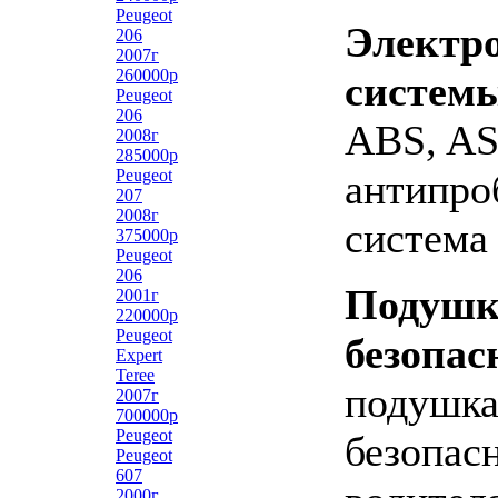
Peugeot
Электр
206
2007г
260000р
систем
Peugeot
206
ABS, A
2008г
285000р
Peugeot
антипро
207
2008г
система
375000р
Peugeot
206
Подуш
2001г
220000р
Peugeot
безопас
Expert
Teree
подушк
2007г
700000р
Peugeot
безопас
Peugeot
607
2000г