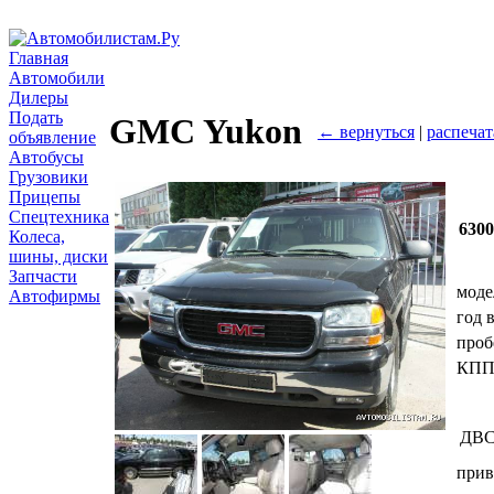
Главная
Автомобили
Дилеры
Подать
GMC Yukon
← вернуться
|
распечат
объявление
Автобусы
Грузовики
Прицепы
Спецтехника
630
Колеса,
шины, диски
Запчасти
моде
Автофирмы
год 
проб
КП
ДВ
прив