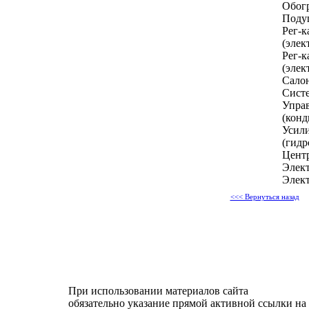
Обог
Подуш
Рег-к
(элек
Рег-к
(элек
Салон
Систе
Упра
(конд
Усили
(гидр
Цент
Элект
Элект
<<< Вернуться назад
При использовании материалов сайта
обязательно указание прямой активной ссылки на