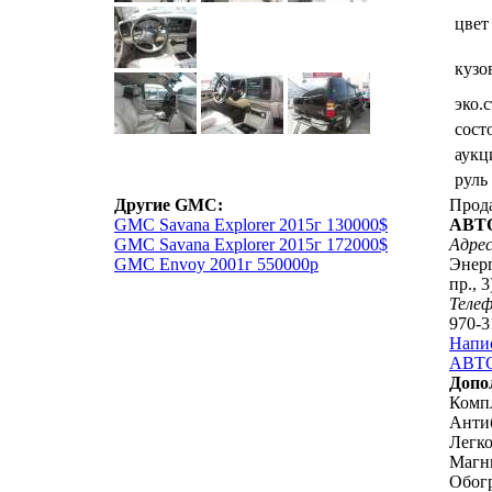
цвет
кузо
эко.
сост
аукц
руль
Другие GMC:
Прод
GMC Savana Explorer 2015г 130000$
АВТ
GMC Savana Explorer 2015г 172000$
Адрес
GMC Envoy 2001г 550000р
Энерг
пр., 3
Теле
970-3
Напи
АВТО
Допо
Комп
Анти
Легк
Магн
Обогр