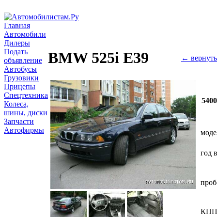
Главная
Автомобили
Дилеры
Подать
BMW 525i Е39
← вернуть
объявление
Автобусы
Грузовики
Прицепы
Спецтехника
540
Колеса,
шины, диски
Запчасти
Автофирмы
моде
год 
проб
КП