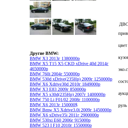
ДВ
прив
цвет
Другие BMW:
кузо
BMW X3 2013г 1380000р
BMW X5 T15 X5 CKD xDrive 40d 2014г
4650000р
эко.
BMW 760i 2004г 550000р
BMW 530d xDrive(235Hp) 2009г 1250000р
сост
BMW X6 Xdrive30d 2010г 1849000р
BMW X3 E83 2009г 850000р
аукц
BMW X5 x30d(235Hp) 2007г 1400000р
BMW 750 Li F01/02 2008г 1100000р
BMW X6 2013г 150000$
руль
BMW Bmw X5 Xdrive3.0i 2009г 1450000р
BMW X6 xDrive35i 2011г 2900000р
BMW 530xi E60 2006г 915000р
BMW 523 I F10 2010г 1550000р