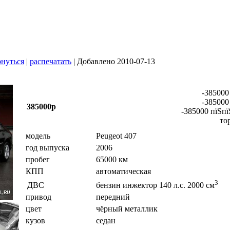
нуться
|
распечатать
| Добавлено 2010-07-13
-385000
-385000
385000р
-385000 пїЅпї
то
модель
Peugeot 407
год выпуска
2006
пробег
65000 км
КПП
автоматическая
3
ДВС
бензин инжектор 140 л.с. 2000 см
привод
передний
цвет
чёрный металлик
кузов
седан