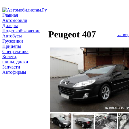
Главная
Автомобили
Дилеры
Подать объявление
Peugeot 407
← вер
Автобусы
Грузовики
Прицепы
Спецтехника
Колеса,
шины, диски
Запчасти
Автофирмы