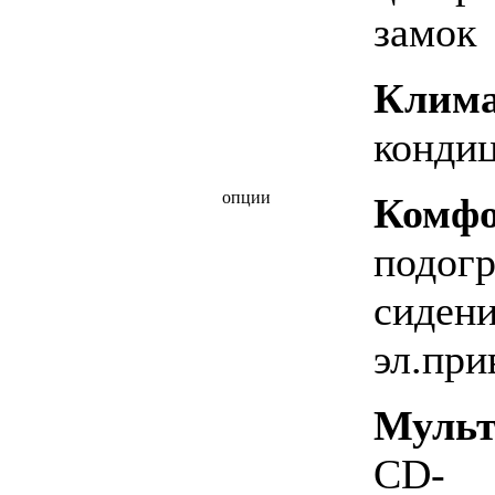
замок
Клим
конди
опции
Комфо
подогр
сидени
эл.при
Мульт
CD-