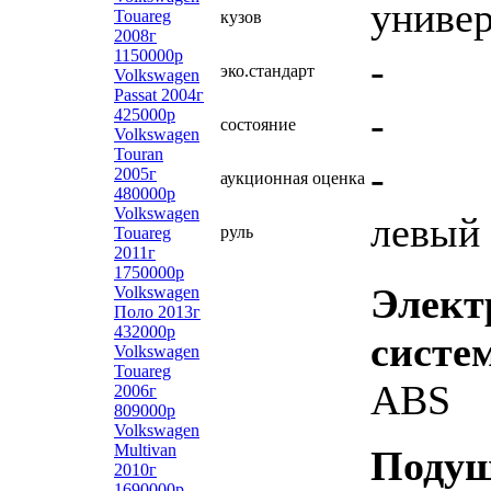
униве
Touareg
кузов
2008г
1150000р
-
эко.стандарт
Volkswagen
Passat 2004г
-
425000р
состояние
Volkswagen
Touran
-
2005г
аукционная оценка
480000р
Volkswagen
левый
руль
Touareg
2011г
1750000р
Элект
Volkswagen
Поло 2013г
432000р
систе
Volkswagen
Touareg
ABS
2006г
809000р
Volkswagen
Multivan
Поду
2010г
1690000р