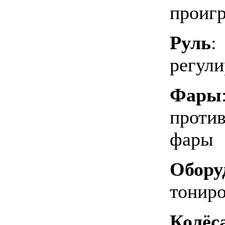
проиг
Руль
:
регули
Фары
проти
фары
Обору
тониро
Колёс