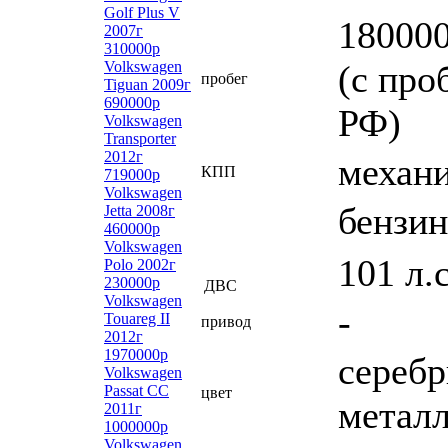
Golf Plus V
18000
2007г
310000р
Volkswagen
(с про
пробег
Tiguan 2009г
690000р
РФ)
Volkswagen
Transporter
2012г
механи
КПП
719000р
Volkswagen
бензин
Jetta 2008г
460000р
Volkswagen
101 л.
Polo 2002г
230000р
ДВС
Volkswagen
-
Touareg II
привод
2012г
1970000р
сереб
Volkswagen
Passat CC
цвет
метал
2011г
1000000р
Volkswagen