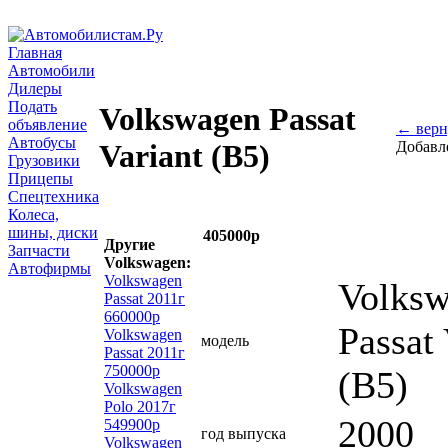
Главная
Автомобили
Дилеры
Подать
Volkswagen Passat
объявление
← верн
Автобусы
Добавл
Variant (B5)
Грузовики
Прицепы
Спецтехника
Колеса,
шины, диски
405000р
Другие
Запчасти
Volkswagen:
Автофирмы
Volkswagen
Volks
Passat 2011г
660000р
Passat 
Volkswagen
модель
Passat 2011г
750000р
(B5)
Volkswagen
Polo 2017г
2000
549900р
год выпуска
Volkswagen