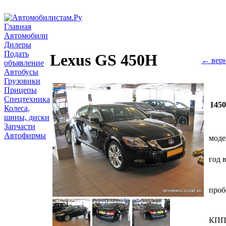
Главная
Автомобили
Дилеры
Подать
Lexus GS 450H
← верн
объявление
Автобусы
Грузовики
Прицепы
Спецтехника
145
Колеса,
шины, диски
Запчасти
Автофирмы
моде
год 
проб
КП