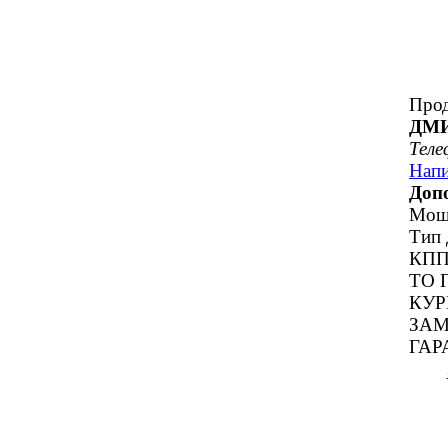
Прод
ДМ
Теле
Напи
Доп
Мощн
Тип 
КПП 
ТО 
КУР
ЗАМ
ГАР