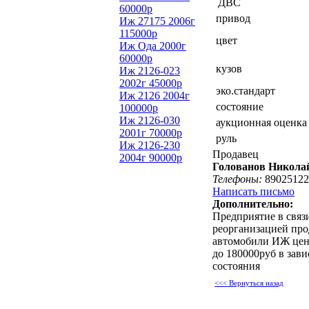
ДВС
60000р
привод
Иж 27175 2006г
115000р
цвет
Иж Ода 2000г
60000р
кузов
Иж 2126-023
2002г 45000р
эко.стандарт
Иж 2126 2004г
состояние
100000р
Иж 2126-030
аукционная оценка
2001г 70000р
руль
Иж 2126-230
Продавец
2004г 90000р
Голованов Никола
Телефоны:
89025122
Написать письмо
Дополнительно:
Предприятие в связ
реорганизацией про
автомобили ИЖ цен
до 180000руб в зав
состояния
<<< Вернуться назад