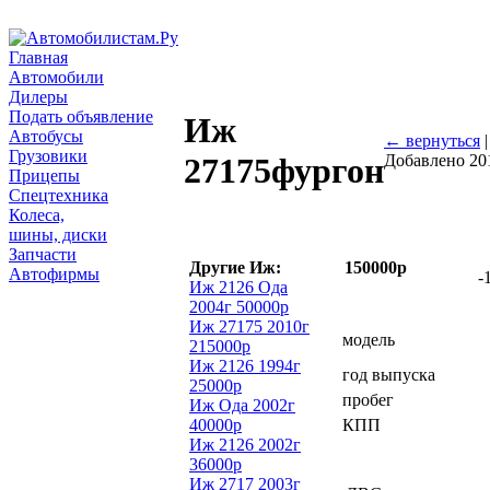
Главная
Автомобили
Дилеры
Подать объявление
Иж
Автобусы
← вернуться
Грузовики
Добавлено 20
27175фургон
Прицепы
Спецтехника
Колеса,
шины, диски
Запчасти
Другие Иж:
150000р
Автофирмы
-
Иж 2126 Ода
2004г 50000р
Иж 27175 2010г
модель
215000р
Иж 2126 1994г
год выпуска
25000р
пробег
Иж Ода 2002г
40000р
КПП
Иж 2126 2002г
36000р
Иж 2717 2003г