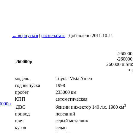
← вернуться
|
распечатать
| Добавлено 2011-10-11
-260000
-260000
260000р
-260000 пїЅпї
то
модель
Toyota Vista Ardeo
год выпуска
1998
пробег
233000 км
КПП
автоматическая
80000р
3
ДВС
бензин инжектор 140 л.с. 1980 см
привод
передний
цвет
серый металлик
кузов
седан