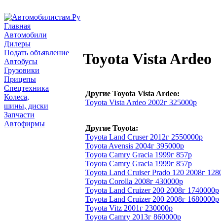
Главная
Автомобили
Дилеры
Подать объявление
Toyota Vista Ardeo
Автобусы
Грузовики
Прицепы
Спецтехника
Другие Toyota Vista Ardeo:
Колеса,
Toyota Vista Ardeo 2002г 325000р
шины, диски
Запчасти
Автофирмы
Другие Toyota:
Toyota Land Cruser 2012г 2550000р
Toyota Avensis 2004г 395000р
Toyota Camry Gracia 1999г 857р
Toyota Camry Gracia 1999г 857р
Toyota Land Cruiser Prado 120 2008г 12
Toyota Corolla 2008г 430000р
Toyota Land Cruizer 200 2008г 1740000р
Toyota Land Cruizer 200 2008г 1680000р
Toyota Vitz 2001г 230000р
Toyota Camry 2013г 860000р