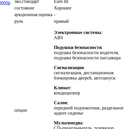
эко.стандарт
Euro III
80000р
состояние
Хорошее
аукционная оценка
-
руль
правый
Электронные системы
:
ABS
Подушки безопасности
:
подушка безопасности водителя,
подушка безопасности пассажира
Сигнализация
:
сигнализация, дистанционная
блокировка дверей, автозапуск
Климат
:
кондиционер
Салон
:
передний подлокотник, раздельное
опции
заднее сиденье
Мультимедиа
:
CD-проигрыватель, телевизор