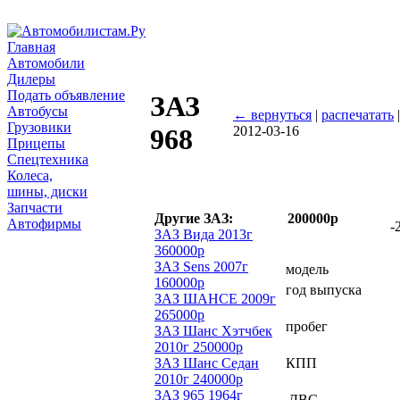
Главная
Автомобили
Дилеры
Подать объявление
ЗАЗ
Автобусы
← вернуться
|
распечатать
Грузовики
2012-03-16
968
Прицепы
Спецтехника
Колеса,
шины, диски
Запчасти
Другие ЗАЗ:
200000р
Автофирмы
-
ЗАЗ Вида 2013г
360000р
ЗАЗ Sens 2007г
модель
160000р
год выпуска
ЗАЗ ШАНСЕ 2009г
265000р
пробег
ЗАЗ Шанс Хэтчбек
2010г 250000р
ЗАЗ Шанс Седан
КПП
2010г 240000р
ЗАЗ 965 1964г
ДВС