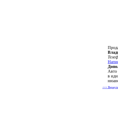
Прод
Влад
Теле
Напи
Допо
Авто 
в иди
нюан
<<< Вернуть