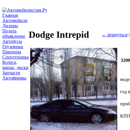
Главная
Автомобили
Дилеры
Подать
Dodge Intrepid
← вернуться
объявление
Автобусы
Грузовики
Прицепы
Спецтехника
320
Колеса,
шины, диски
Запчасти
Автофирмы
моде
год 
проб
КП