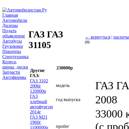
Главная
Автомобили
Дилеры
Подать
ГАЗ ГАЗ
объявление
← вернуться
|
распеча
Автобусы
09
31105
Грузовики
Прицепы
Спецтехника
Колеса,
шины, диски
230000р
Другие
Запчасти
ГАЗ:
Автофирмы
ГАЗ 3102
ГАЗ ГА
модель
2006г
120000р
2008
ГАЗ
год выпуска
хлебный
автофургон
33000 
2014г
ГАЗ М21
1960г
(с про
пробег
1100000р