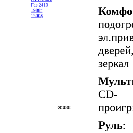
Газ 2410
Комфо
1988г
1500$
подогр
эл.при
дверей
зеркал
Мульт
CD-
проигр
опции
Руль
: