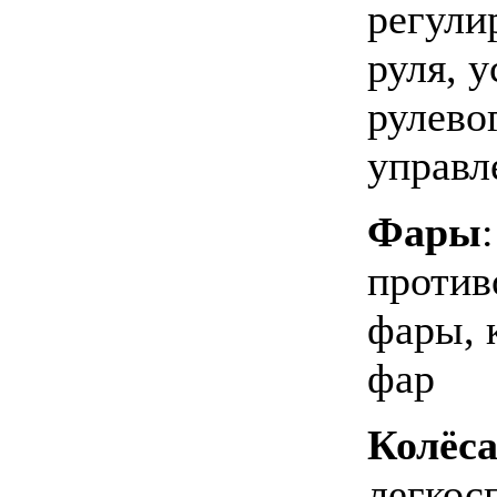
регули
руля, 
рулево
управл
Фары
:
против
фары, 
фар
Колёс
легкос