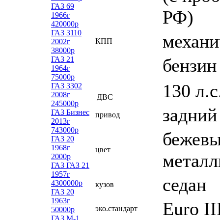
ГАЗ 69
РФ)
1966г
420000р
ГАЗ 3110
механи
КПП
2002г
38000р
ГАЗ 21
бензин
1964г
75000р
130 л.с
ГАЗ 3302
2008г
ДВС
245000р
задний
ГАЗ Бизнес
привод
2013г
743000р
бежев
ГАЗ 20
1968г
цвет
металл
2000р
ГАЗ ГАЗ 21
1957г
седан
4300000р
кузов
ГАЗ 20
1963г
Euro II
эко.стандарт
50000р
ГАЗ М-1