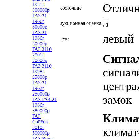
Отлич
1951г
состояние
300000р
ГАЗ 21
5
1966г
аукционная оценка
50000р
ГАЗ 21
левый
1966г
руль
50000р
ГАЗ 3110
2001г
Сигна
70000р
ГАЗ 3110
сигнал
1998г
25000р
центра
ГАЗ 21
1962г
250000р
замок
ГАЗ ГАЗ-21
1966г
380000р
Клима
ГАЗ
Сайбер
2010г
климат
500000р
ГАЗ Волга