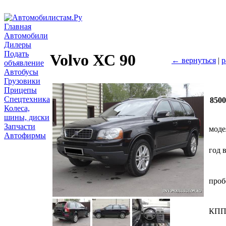
Главная
Автомобили
Дилеры
Подать
Volvo ХС 90
← вернуться
|
р
объявление
Автобусы
Грузовики
Прицепы
Спецтехника
850
Колеса,
шины, диски
Запчасти
моде
Автофирмы
год 
проб
КП