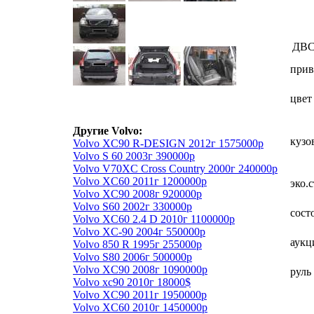
ДВ
прив
цвет
Другие Volvo:
кузо
Volvo XC90 R-DESIGN 2012г 1575000р
Volvo S 60 2003г 390000р
Volvo V70XC Cross Country 2000г 240000р
Volvo XC60 2011г 1200000р
эко.
Volvo XC90 2008г 920000р
Volvo S60 2002г 330000р
сост
Volvo XC60 2.4 D 2010г 1100000р
Volvo XC-90 2004г 550000р
аукц
Volvo 850 R 1995г 255000р
Volvo S80 2006г 500000р
Volvo XC90 2008г 1090000р
руль
Volvo xc90 2010г 18000$
Volvo XC90 2011г 1950000р
Volvo XC60 2010г 1450000р