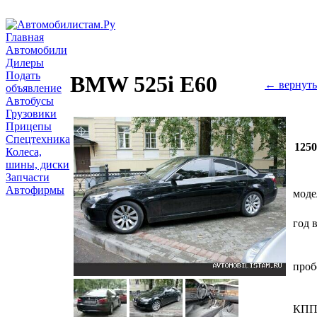
Главная
Автомобили
Дилеры
Подать
BMW 525i E60
← вернуть
объявление
Автобусы
Грузовики
Прицепы
Спецтехника
125
Колеса,
шины, диски
Запчасти
Автофирмы
моде
год 
проб
КП