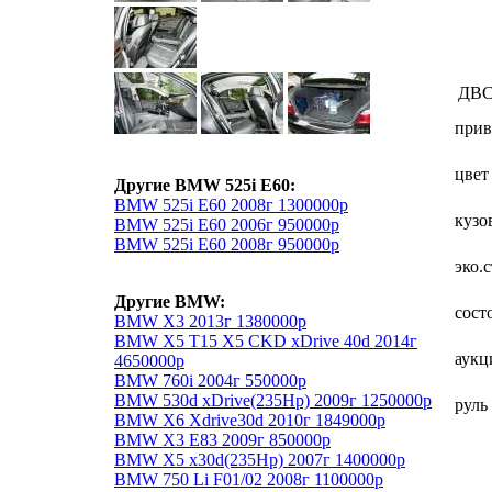
ДВ
прив
цвет
Другие BMW 525i E60:
BMW 525i E60 2008г 1300000р
кузо
BMW 525i E60 2006г 950000р
BMW 525i E60 2008г 950000р
эко.
Другие BMW:
сост
BMW X3 2013г 1380000р
BMW X5 T15 X5 CKD xDrive 40d 2014г
аукц
4650000р
BMW 760i 2004г 550000р
BMW 530d xDrive(235Hp) 2009г 1250000р
руль
BMW X6 Xdrive30d 2010г 1849000р
BMW X3 E83 2009г 850000р
BMW X5 x30d(235Hp) 2007г 1400000р
BMW 750 Li F01/02 2008г 1100000р