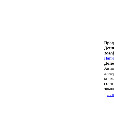
Прод
Дени
Теле
Напи
Допо
Авто
дилер
книж
состо
зимн
<<< В