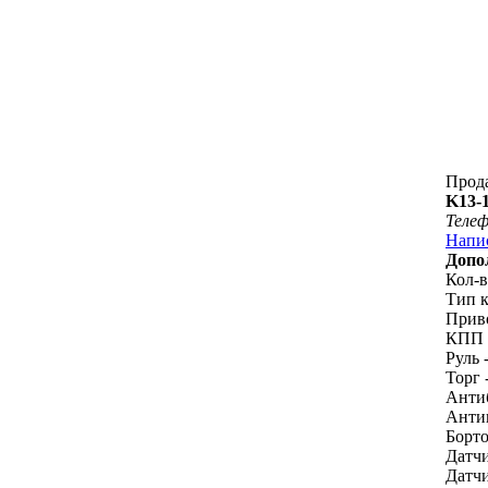
Прод
K13-
Теле
Напи
Допо
Кол-в
Тип к
Приво
КПП 
Руль 
Торг -
Антиб
Антип
Борто
Датчи
Датчи