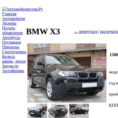
Главная
Автомобили
Дилеры
Подать
BMW X3
← вернуться
|
распечата
объявление
Автобусы
Грузовики
Прицепы
Спецтехника
150
Колеса,
шины, диски
Запчасти
Автофирмы
моде
год 
проб
КП