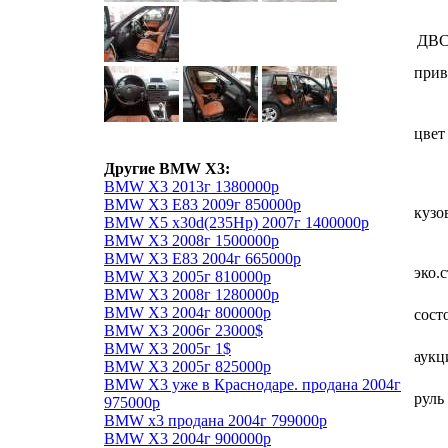
ДВ
прив
цвет
Другие BMW X3:
BMW X3 2013г 1380000р
BMW X3 E83 2009г 850000р
кузо
BMW X5 x30d(235Hp) 2007г 1400000р
BMW X3 2008г 1500000р
BMW X3 E83 2004г 665000р
эко.
BMW X3 2005г 810000р
BMW X3 2008г 1280000р
BMW X3 2004г 800000р
сост
BMW X3 2006г 23000$
BMW X3 2005г 1$
аукц
BMW X3 2005г 825000р
BMW X3 уже в Краснодаре. продана 2004г
руль
975000р
BMW x3 продана 2004г 799000р
BMW X3 2004г 900000р