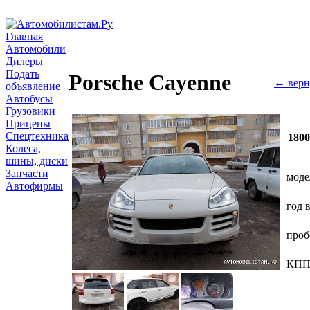
Главная
Автомобили
Дилеры
Подать
Porsche Cayenne
← верн
объявление
Автобусы
Грузовики
Прицепы
Спецтехника
180
Колеса,
шины, диски
Запчасти
моде
Автофирмы
год 
проб
КП