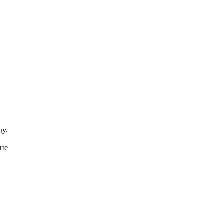
ду.
 не