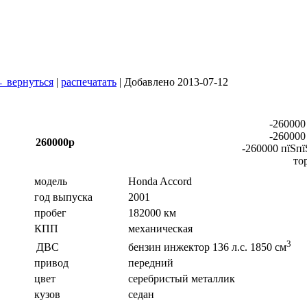
 вернуться
|
распечатать
| Добавлено 2013-07-12
-260000
-260000
260000р
-260000 пїЅпї
то
модель
Honda Accord
год выпуска
2001
пробег
182000 км
КПП
механическая
3
ДВС
бензин инжектор 136 л.с. 1850 см
привод
передний
цвет
серебристый металлик
кузов
седан