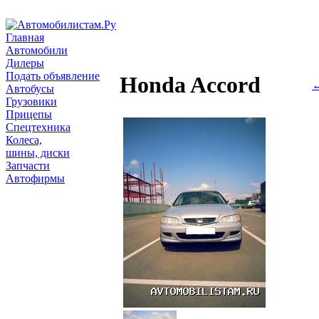
Главная
Автомобили
Дилеры
Подать объявление
Honda Accord
←
Автобусы
Грузовики
Прицепы
Спецтехника
Колеса,
шины, диски
Запчасти
Автофирмы