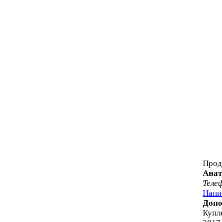
Прод
Анат
Теле
Напи
Допо
Купл