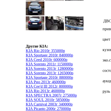
ДВ
прив
цвет
Другие KIA:
кузо
KIA Rio 2010г 355000р
KIA Sportage 2010г 840000р
KIA Ceed 2010г 600000р
эко.
KIA Sorento 2011г 1150000р
KIA Sorento 2013г 1280000р
сост
KIA Sorento 2013г 1265000р
KIA Sportage 2010г 880000р
аукц
KIA Рио 2013г 460000р
KIA Cee'd III 2012г 800000р
KIA Rio 2013г 460000р
руль
KIA SPECTRA 2007г 275000р
KIA SOUL 2010г 585000р
KIA Carnival 2003г 340000р
KIA Picanto 2006г 270000р