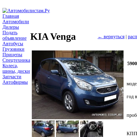
Главная
Автомобили
Дилеры
Подать
KIA Venga
← вернуться
|
расп
объявление
Автобусы
Грузовики
Прицепы
Спецтехника
590
Колеса,
шины, диски
Запчасти
Автофирмы
моде
год 
проб
КП