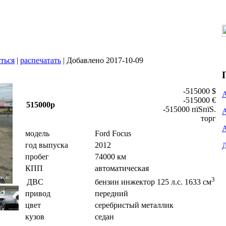
ться
|
распечатать
| Добавлено 2017-10-09
-515000 $
-515000 €
515000р
-515000 пїЅпїЅ.
торг
модель
Ford Focus
год выпуска
2012
пробег
74000 км
КПП
автоматическая
3
ДВС
бензин инжектор 125 л.с. 1633 см
привод
передний
цвет
серебристый металлик
кузов
седан