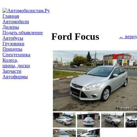
Главная
Автомобили
Дилеры
Подать объявление
Ford Focus
← верну
Автобусы
Грузовики
Прицепы
Спецтехника
Колеса,
шины, диски
Запчасти
Автофирмы