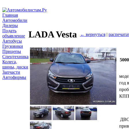
Главная
Автомобили
Дилеры
Подать
LADA Vesta
← вернуться
|
распечата
объявление
Автобусы
Грузовики
Прицепы
Спецтехника
500
Колеса,
шины, диски
Запчасти
моде
Автофирмы
год 
проб
КП
ДВ
прив