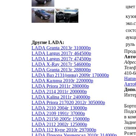
цвет
кузо
эко.
сост
аукц
Другие LADA:
руль
LADA Granta 2013г 310000р
Прод
LADA Largus 2017г 464500р
Авто
LADA Largus 2017г 474500р
Адрес
LADA X-Ray 2017г 546000р
Теле
LADA Granta 2013г 288000р
410-6
LADA Ваз 2131(нива) 2009г 170000р
Напи
LADA Калина 2010г 220000р
АвтоС
LADA Priora 2011г 280000р
Допо
LADA 2114 2011г 200000р
Инте
LADA Kalina 2011г 240000р
LADA Priora 217020 2012г 305000р
Борт
LADA 2110 2004г 130000р
Подск
LADA 2109 1991г 37000р
в ко
LADA 21150 2005г 150000р
Задне
LADA 2112 2002г 125000р
спинк
LADA 112 Купе 2010г 297000р
Розет
LADA Приора Универсал 2010г 314000р