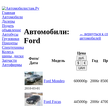
Главная
Автомобили
Дилеры
Подать
Автомобили:
объявление
← вернуться к с
Автобусы
автомобилей
Ford
Грузовики
Прицепы
Спецтехника
Колеса,
Цена
шины, диски
Фото/
Запчасти
Модель
Год
Пр
Дата
Автофирмы
Ford Mondeo
600000р
2006г
8500
2010-03-01
Ford Focus
445000р
2006г
4700