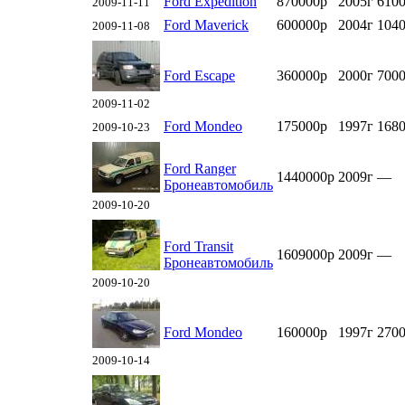
Ford Expedition
870000р
2005г
6100
2009-11-11
Ford Maverick
600000р
2004г
104
2009-11-08
Ford Escape
360000р
2000г
7000
2009-11-02
Ford Mondeo
175000р
1997г
168
2009-10-23
Ford Ranger
1440000р
2009г
—
Бронеавтомобиль
2009-10-20
Ford Transit
1609000р
2009г
—
Бронеавтомобиль
2009-10-20
Ford Mondeo
160000р
1997г
270
2009-10-14