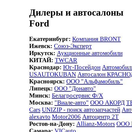
Дилеры и автосалоны
Ford
Екатеринбург:
Компания BRONT
Ижевск:
Союз-Эксперт
Иркутск:
Аукционные автомобили
КИТАЙ:
TWCAR
Краснодар:
Юг-Посейдон
Автомобил
USAUTOKUBAN
Автосалон КРАСН
Красноярск:
ООО "Альфамобиль"
Липецк:
ООО "Донавто"
Минск:
Белагросервис Ф/Х
Москва:
"Виале-авто"
ООО АКОРД
Т
Cars
UNIZIP - поиск автозапчастей
Авт
alexavto
Motor2006
Автоцентр 2Т
Ростов-на-Дону:
Allianz-Motors
ООО
Самара:
VICauto