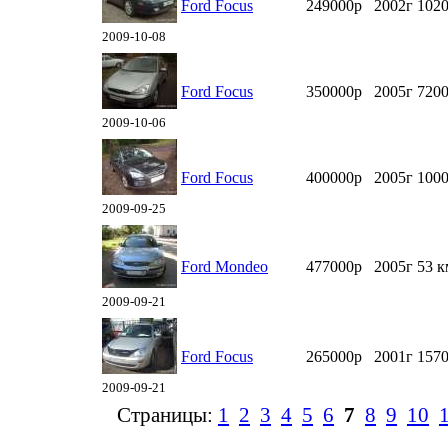
Ford Focus
249000р
2002г
102
2009-10-08
Ford Focus
350000р
2005г
7200
2009-10-06
Ford Focus
400000р
2005г
100
2009-09-25
Ford Mondeo
477000р
2005г
53 к
2009-09-21
Ford Focus
265000р
2001г
157
2009-09-21
Страницы:
1
2
3
4
5
6
7
8
9
10