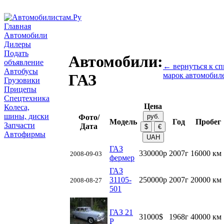
Главная
Автомобили
Дилеры
Подать
Автомобили:
объявление
← вернуться к сп
Автобусы
марок автомобил
ГАЗ
Грузовики
Прицепы
Спецтехника
Цена
Колеса,
шины, диски
Фото/
Модель
Год
Пробег
Запчасти
Дата
Автофирмы
ГАЗ
330000р
2007г
16000 км
2008-09-03
фермер
ГАЗ
31105-
250000р
2007г
20000 км
2008-08-27
501
ГАЗ 21
31000$
1968г
40000 км
Р