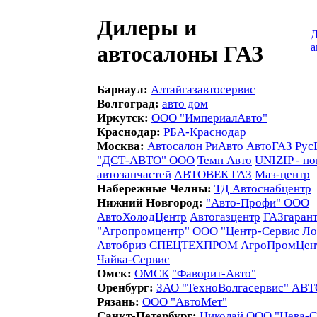
Дилеры и
Д
а
автосалоны ГАЗ
Барнаул:
Алтайгазавтосервис
Волгоград:
авто дом
Иркутск:
ООО "ИмпериалАвто"
Краснодар:
РБА-Краснодар
Москва:
Автосалон РиАвто
АвтоГАЗ
Рус
"ДСТ-АВТО" ООО
Темп Авто
UNIZIP - по
автозапчастей
АВТОВЕК ГАЗ
Маз-центр
Набережные Челны:
ТД Автоснабцентр
Нижний Новгород:
"Авто-Профи" ООО
АвтоХолодЦентр
Автогазцентр
ГАЗгаран
"Агропромцентр"
ООО "Центр-Сервис Ло
Автобриз
СПЕЦТЕХПРОМ
АгроПромЦен
Чайка-Сервис
Омск:
ОМСК
"Фаворит-Авто"
Оренбург:
ЗАО "ТехноВолгасервис" А
Рязань:
ООО "АвтоМет"
Санкт-Петербург:
Николай
ООО "Нева-С