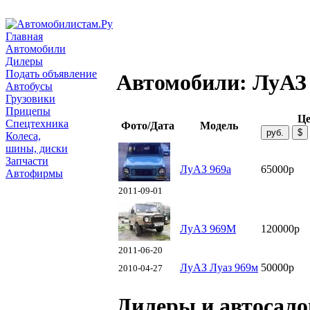
Главная
Автомобили
Дилеры
Подать объявление
Автомобили: ЛуАЗ
Автобусы
Грузовики
Прицепы
Це
Спецтехника
Фото/Дата
Модель
Колеса,
шины, диски
Запчасти
ЛуАЗ 969а
65000р
Автофирмы
2011-09-01
ЛуАЗ 969М
120000р
2011-06-20
ЛуАЗ Луаз 969м
50000р
2010-04-27
Дилеры и автосал