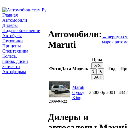
Главная
Автомобили
Дилеры
Подать объявление
Автомобили:
Автобусы
← вернуться 
Грузовики
марок автом
Maruti
Прицепы
Спецтехника
Колеса,
Цена
шины, диски
Запчасти
Фото/Дата
Модель
Год
Про
Автофирмы
Maruti
Gypsy
250000р
2001г
4342
King
2009-04-22
Дилеры и
автосалоны Maruti