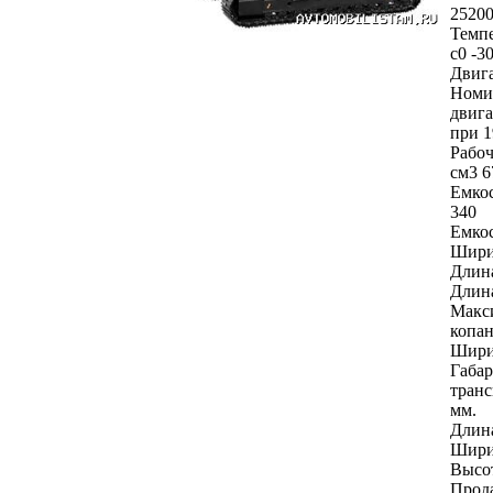
2520
Темпе
с0 -
Двиг
Номи
двига
при 1
Рабоч
см3 6
Емкос
340
Емкос
Шири
Длина
Длина
Макс
копан
Шири
Габар
тран
мм.
Длин
Шири
Высо
Прод