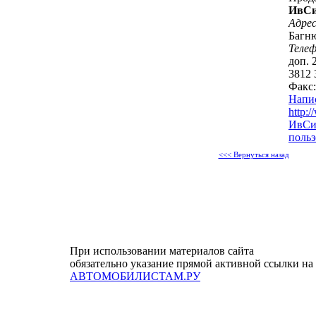
ИвС
Адрес
Багню
Теле
доп. 
3812 
Факс:
Напи
http:/
ИвСиб
польз
<<< Вернуться назад
При использовании материалов сайта
обязательно указание прямой активной ссылки на
АВТОМОБИЛИСТАМ.РУ