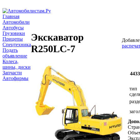
Главная
Автомобили
Автобусы
Грузовики
Экскаватор
Прицепы
Добавлен
Спецтехника
распеча
R250LC-7
Подать
объявление
Колеса,
шины, диски
Запчасти
443
Автофирмы
тип
сдел
разд
заго
Допо
Стран
Объем
Экспл