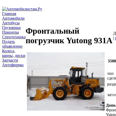
Главная
Автомобили
Автобусы
Грузовики
Фронтальный
Прицепы
Д
Спецтехника
|
погрузчик Yutong 931A
Подать
объявление
Колеса,
шины, диски
Запчасти
3500
Автофирмы
тип
сдел
разд
заго
Допо
Фрон
Yuton