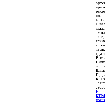
эффек
при 
земле
план
горн
Они 
тяже
экспл
экст
клим
усло
хара
грунт
Высо
Низко
топл
Шумо
Прод
КТР
Теле
7963
Напи
КТРФ
польз