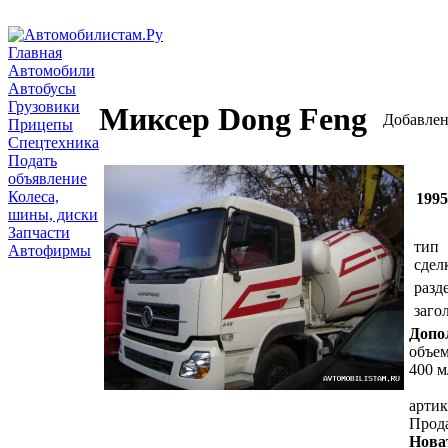
Главная
Автомобили
Автобусы
Грузовики
Миксер Dong Feng
Добавлен
Прицепы
Спецтехника
Подать
объявление
Колеса,
199
шины, диски
Запчасти
тип
Автофирмы
сдел
разд
заго
Допо
объем
400 м
артик
Прод
Нова