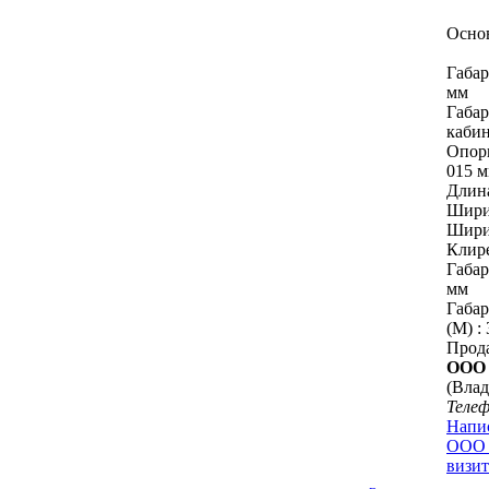
Осно
Габар
мм
Габар
кабин
Опорн
015 
Длина
Ширин
Ширин
Клире
Габар
мм
Габар
(M) :
Прод
ООО
(Влад
Теле
Напи
ООО 
визит