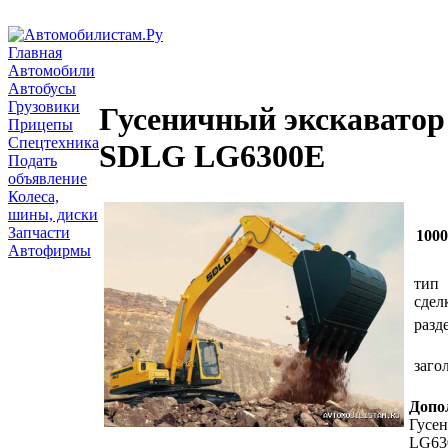
Главная
Автомобили
Автобусы
Грузовики
Гусеничный экскаватор
Прицепы
Спецтехника
SDLG LG6300E
Подать
объявление
Колеса,
шины, диски
Запчасти
100
Автофирмы
тип
сдел
разд
заго
Допо
Гусе
LG63