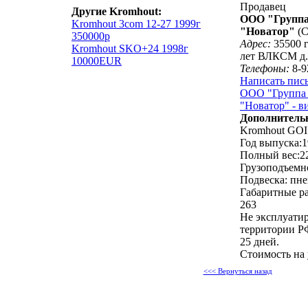
Продавец
Другие Kromhout:
ООО "Группа
Kromhout 3com 12-27 1999г
"Новатор"
(С
350000р
Адрес:
35500 г
Kromhout SKO+24 1998г
лет ВЛКСМ д.
10000EUR
Телефоны:
8-9
Написать пис
ООО "Группа
"Новатор" - в
Дополнитель
Kromhout GOI
Год выпуска:
Полный вес:22
Грузоподъемно
Подвеска: пн
Габаритные ра
263
Не эксплуатир
территории Р
25 дней.
Стоимость на
<<< Вернуться назад