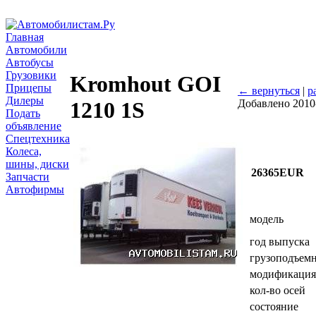
Главная
Автомобили
Автобусы
Грузовики
Kromhout GOI
Прицепы
← вернуться
|
р
Дилеры
Добавлено 2010
1210 1S
Подать
объявление
Спецтехника
Колеса,
шины, диски
26365EUR
Запчасти
Автофирмы
модель
год выпуска
грузоподъемн
модификация
кол-во осей
состояние