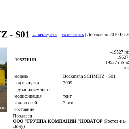
 - S01
← вернуться
|
распечатать
| Добавлено 2010-06-3
-19527 пї
19527
19527EUR
19527 пїЅпї
то
модель
Böckmann SCHMITZ - S01
год выпуска
2009
грузоподъемность
-
модификация
тент
кол-во осей
2 оси
состояние
-
Продавец
ООО "ГРУППА КОМПАНИЙ "НОВАТОР
(Ростов-на-
Дону)