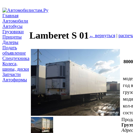
Главная
Автомобили
Автобусы
Грузовики
Lamberet S 01
← вернуться
|
распеч
Прицепы
Дилеры
Подать
объявление
Спецтехника
800
Колеса,
шины, диски
Запчасти
моде
Автофирмы
год 
груз
мод
кол-
сост
Прод
Груз
Адрес