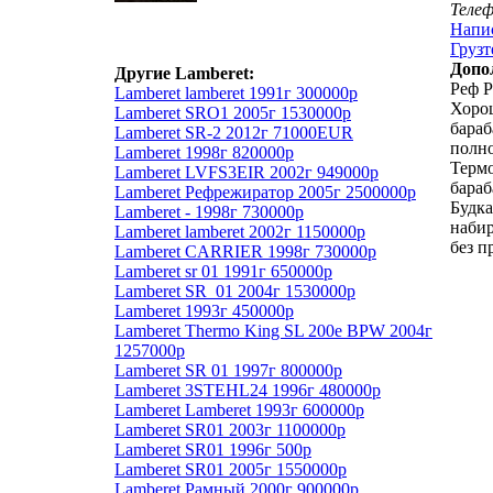
Теле
Напи
Грузт
Допо
Другие Lamberet:
Реф P
Lamberet lamberet 1991г 300000р
Хорош
Lamberet SRO1 2005г 1530000р
бараб
Lamberet SR-2 2012г 71000EUR
полн
Lamberet 1998г 820000р
Терм
Lamberet LVFS3EIR 2002г 949000р
бараб
Lamberet Рефрежиратор 2005г 2500000р
Будка
Lamberet - 1998г 730000р
набир
Lamberet lamberet 2002г 1150000р
без п
Lamberet CARRIER 1998г 730000р
Lamberet sr 01 1991г 650000р
Lamberet SR_01 2004г 1530000р
Lamberet 1993г 450000р
Lamberet Thermo King SL 200e BPW 2004г
1257000р
Lamberet SR 01 1997г 800000р
Lamberet 3STEHL24 1996г 480000р
Lamberet Lamberet 1993г 600000р
Lamberet SR01 2003г 1100000р
Lamberet SR01 1996г 500р
Lamberet SR01 2005г 1550000р
Lamberet Рамный 2000г 900000р