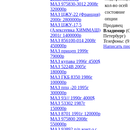
МАЗ 975830-3012 2008г
кол-во осей
320000р
состояние
МАЗ ЦЖУ-22 (Франция)
опции
2000г 2800000р
МАЗ ЦЖУ-17,5
Продавец
(Алексеевка ХИММАШ)
Владимир
(С
2001г 1400000р
Петербург)
МАЗ 856100-014 2008г
Телефоны:
(9
450000р
Написать пи
МАЗ прицеп 1999г
79000р
МАЗ купава 1996г 4500$
МАЗ 5224В 2005г
180000р
МАЗ ГКБ 8350 1986г
100000р
МАЗ ппц -20 1995г
300000р
МАЗ 93/// 1990г 4000$
МАЗ 53302 1987г
150000р
МАЗ 8701 1991г 120000р
МАЗ 975800 2008г
550000р
МАЗ 93892 п/п конт-з с