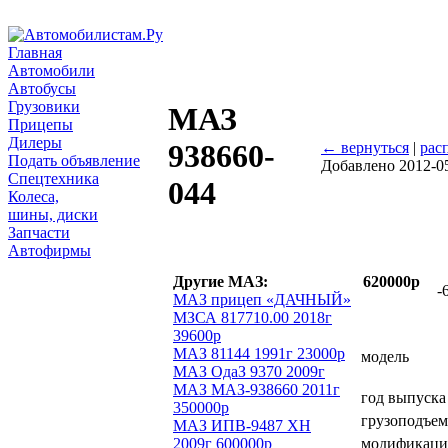
Главная
Автомобили
Автобусы
Грузовики
МАЗ
Прицепы
Дилеры
938660-
← вернуться
|
рас
Подать объявление
Добавлено 2012-0
Спецтехника
044
Колеса,
шины, диски
Запчасти
Автофирмы
Другие МАЗ:
620000р
-
МАЗ прицеп «ДАЧНЫЙ»
МЗСА 817710.00 2018г
39600р
МАЗ 81144 1991г 23000р
модель
МАЗ ОдаЗ 9370 2009г
МАЗ МАЗ-938660 2011г
год выпуска
350000р
грузоподъем
МАЗ ИПВ-9487 ХН
2009г 600000р
модификаци