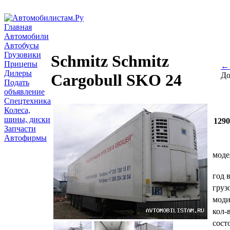
Главная
Автомобили
Автобусы
Грузовики
Schmitz Schmitz
Прицепы
← 
Дилеры
До
Cargobull SKO 24
Подать
объявление
Спецтехника
Колеса,
шины, диски
129
Запчасти
Автофирмы
моде
год 
груз
мод
кол-
сост