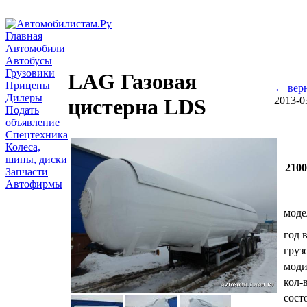
Главная
Автомобили
Автобусы
Грузовики
LAG Газовая
Прицепы
← верн
Дилеры
2013-0
цистерна LDS
Подать
объявление
Спецтехника
Колеса,
шины, диски
210
Запчасти
Автофирмы
моде
год 
груз
мод
кол-
сост