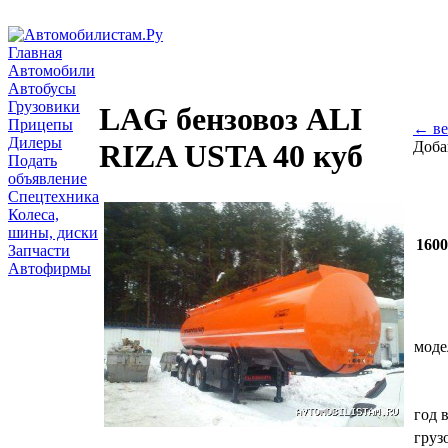
Главная
Автомобили
Автобусы
Грузовики
LAG бензовоз ALI
Прицепы
← ве
Дилеры
Доба
RIZA USTA 40 куб
Подать
объявление
Спецтехника
Колеса,
шины, диски
160
Запчасти
Автофирмы
моде
год 
груз