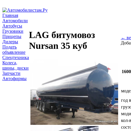
Главная
Автомобили
Автобусы
Грузовики
LAG битумовоз
Прицепы
← ве
Дилеры
Доба
Nursan 35 куб
Подать
объявление
Спецтехника
Колеса,
шины, диски
160
Запчасти
Автофирмы
моде
год 
груз
мод
кол-
сост