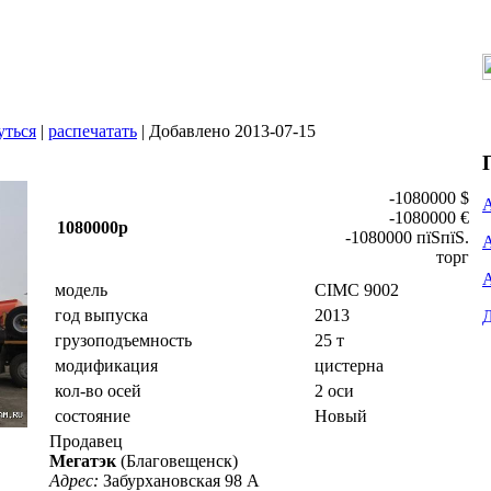
уться
|
распечатать
| Добавлено 2013-07-15
-1080000 $
-1080000 €
1080000р
-1080000 пїЅпїЅ.
торг
модель
CIMC 9002
год выпуска
2013
грузоподъемность
25 т
модификация
цистерна
кол-во осей
2 оси
состояние
Новый
Продавец
Мегатэк
(Благовещенск)
Адрес:
Забурхановская 98 А