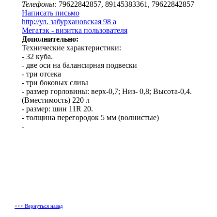
Телефоны:
79622842857, 89145383361, 79622842857
Написать письмо
http://ул. забурхановская 98 а
Мегатэк - визитка пользователя
Дополнительно:
Технические характеристики:
- 32 куба.
- две оси на балансирная подвески
- три отсека
- три боковых слива
- размер горловины: верх-0,7; Низ- 0,8; Высота-0,4.
(Вместимость) 220 л
- размер: шин 11R 20.
- толщина перегородок 5 мм (волнистые)
-
<<< Вернуться назад