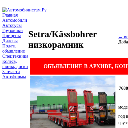
Главная
Автомобили
Автобусы
Грузовики
Setra/Kässbohrer
Прицепы
← ве
Дилеры
Доба
низкорамник
Подать
объявление
Спецтехника
Колеса,
ОБЪЯВЛЕНИЕ В АРХИВЕ, КО
шины, диски
Запчасти
Автофирмы
768
моде
год 
груз