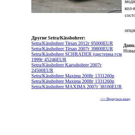
мод
кол-
сост
опц
Другие Setra/Kässbohrer:
Setra/Kässbohrer Tirsan 2012г 95000EUR
Допо
Setra/Kässbohrer Tirsan 2007г 39800EUR
Новы
Setra/Kässbohrer SCHRADER (цистерна гсм
1999г 45246EUR
Setra/Kässbohrer Kaessbohrer 2007г
24500EUR
Setra/Kässbohrer Maxima 2008г 1331260р
Setra/Kässbohrer Maxima 2008г 1331260р
Setra/Kässbohrer MAXIMA 2007г 38100EUR
<<< Вернуться назад