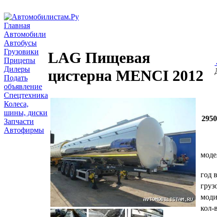
Главная
Автомобили
Автобусы
Грузовики
LAG Пищевая
Прицепы
Дилеры
цистерна MENCI 2012
Подать
объявление
Спецтехника
Колеса,
шины, диски
295
Запчасти
Автофирмы
моде
год 
груз
мод
кол-