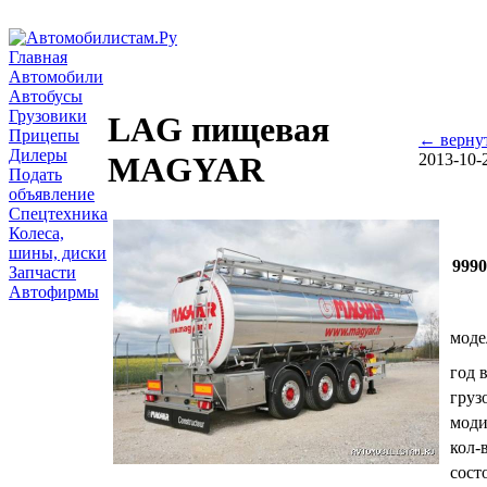
Главная
Автомобили
Автобусы
Грузовики
LAG пищевая
Прицепы
← верну
Дилеры
2013-10-
MAGYAR
Подать
объявление
Спецтехника
Колеса,
шины, диски
999
Запчасти
Автофирмы
моде
год 
груз
мод
кол-
сост