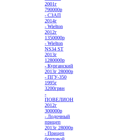
2001г
790000р
- СЗАП
2014г
- Wielton
2012г
1350000р
- Wielton
NS34 ST
2013г
1280000р
- Курганский
2013г 28000р
- ПГУ-350
1995г
3200грвн
-
ПОВЕЛИОН
2012г
300000р
- Лодочный
прицеп
2013г 28000р
- Прицеп
бортовой