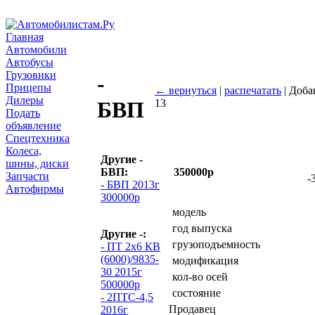
Главная
Автомобили
Автобусы
Грузовики
-
Прицепы
← вернуться
|
распечатать
| Доба
Дилеры
13
БВП
Подать
объявление
Спецтехника
Колеса,
Другие -
шины, диски
БВП:
350000р
Запчасти
-
- БВП 2013г
Автофирмы
300000р
модель
год выпуска
Другие -:
грузоподъемность
- ПТ 2х6 КВ
(6000)/9835-
модификация
30 2015г
кол-во осей
500000р
состояние
- 2ПТС-4,5
Продавец
2016г