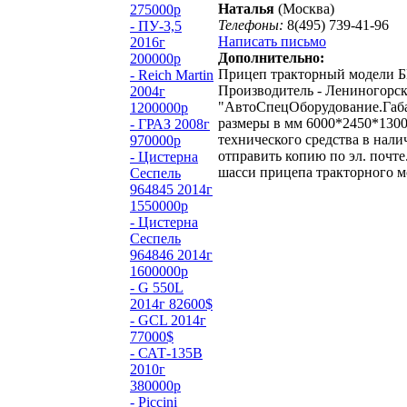
Наталья
(Москва)
275000р
Телефоны:
8(495) 739-41-96
- ПУ-3,5
Написать письмо
2016г
Дополнительно:
200000р
Прицеп тракторный модели 
- Reich Martin
Производитель - Лениногорск
2004г
"АвтоСпецОборудование.Габ
1200000р
размеры в мм 6000*2450*1300
- ГРАЗ 2008г
технического средства в нал
970000р
отправить копию по эл. почте
- Цистерна
шасси прицепа тракторного м
Сеспель
964845 2014г
1550000р
- Цистерна
Сеспель
964846 2014г
1600000р
- G 550L
2014г 82600$
- GCL 2014г
77000$
- САТ-135В
2010г
380000р
- Piccini