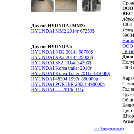
Прод
ООО 
ВЕС
Адрес
1004
Другие HYUNDAI MM2:
Теле
HYUNDAI MM2 2014г 67250$
8908
Напи
ООО 
Другие HYUNDAI:
- виз
HYUNDAI NB2 2014г 58700$
Допо
HYUNDAI AA2 2014г 25000$
Полуп
HYUNDAI SS2 2014г 34200$
2003 
HYUNDAI Korea trailer 2010г
HYUNDAI Korea Traler 2011г 135000$
Харак
HYUNDAI 48304 1997г 850000р
Само
HYUNDAI PORTER 2008г 498000р
Год в
HYUNDAI ---- 2010г 111р
Грузо
Общиё
Колич
Цвет
Шторк
Разме
<<< Вернуться назад