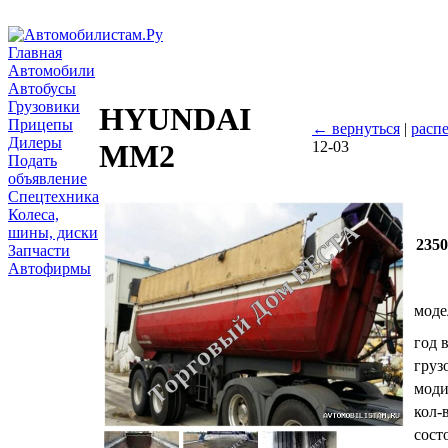
Главная
Автомобили
Автобусы
Грузовики
HYUNDAI
Прицепы
← вернуться
|
распе
Дилеры
12-03
MM2
Подать
объявление
Спецтехника
Колеса,
шины, диски
2350
Запчасти
Автофирмы
моде
год 
груз
мод
кол-
сост