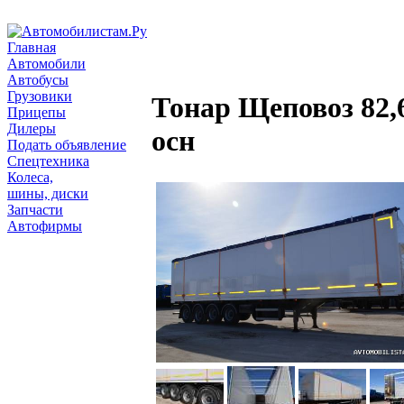
Главная
Автомобили
Автобусы
Грузовики
Тонар Щеповоз 82,6
Прицепы
Дилеры
осн
Подать объявление
Спецтехника
Колеса,
шины, диски
Запчасти
Автофирмы