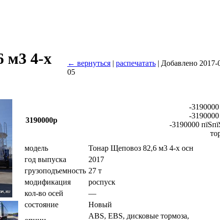
 м3 4-х
← вернуться
|
распечатать
| Добавлено 2017-
05
-3190000
-3190000
3190000р
-3190000 пїЅпї
то
модель
Тонар Щеповоз 82,6 м3 4-х осн
год выпуска
2017
грузоподъемность
27 т
модификация
роспуск
кол-во осей
—
состояние
Новый
ABS, EBS, дисковые тормоза,