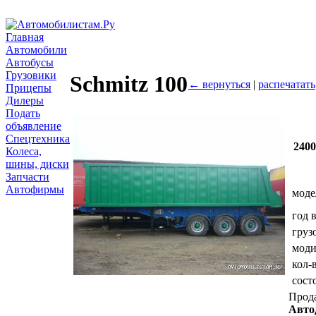
Главная
Автомобили
Автобусы
Грузовики
Schmitz 100
← вернуться
|
распечатать
Прицепы
Дилеры
Подать
объявление
Спецтехника
240
Колеса,
шины, диски
Запчасти
Автофирмы
моде
год 
груз
мод
кол-
сост
Прод
Авто