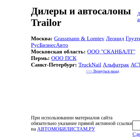
Дилеры и автосалоны
Д
а
Trailor
Москва:
Grassmann & Lomtev
Леонид
Грузт
РусБизнесАвто
Московская область:
ООО "СКАНБАЛТ"
Пермь:
ООО ПСК
Санкт-Петербург:
TruckNail
Альфатрак
АС
<<< Вернуться назад
При использовании материалов сайта
обязательно указание прямой активной ссылки
на
АВТОМОБИЛИСТАМ.РУ
Сде