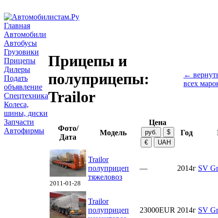
Главная
Автомобили
Автобусы
Грузовики
Прицепы и
Прицепы
Дилеры
полуприцепы:
← вернуть
Подать
всех маро
объявление
Trailor
Спецтехника
Колеса,
шины, диски
Запчасти
Цена
Фото/
Автофирмы
Модель
Год
Дата
Trailor
полуприцеп
—
2014г
SV G
тяжеловоз
2011-01-28
Trailor
полуприцеп
23000EUR
2014г
SV G