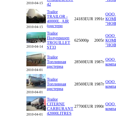
2010-04-15
42
Trailor
ООО 
TRAILOR -
24183EUR
1991г
КОМ
40000L, AIR
"НО
(цистерн
2010-04-15
Trailor
ООО 
Полуприцеп
625000р
2005г
КОМ
TROUILLET
"НО
2010-04-14
ST33
Trailor
ООО 
Топливная
28569EUR
1987г
компа
цистерна
2010-04-01
Trailor
ООО 
Топливная
28569EUR
1987г
компа
цистерна
2010-04-01
Trailor
CITERNE
ООО 
27700EUR
1990г
CARBURANT
компа
42000LITRES
2010-04-01