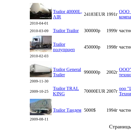
Trailor 40000L,
ООО 
24183EUR
1991г
AIR
компа
2010-04-01
Trailor Trailor
300000р
1999г
частн
2010-03-09
Trailor
450000р
1998г
частн
полупрцеп
2010-02-03
Trailor General
ООО"
990000р
2002г
Trailer
техни
2009-11-30
Trailor TRAL
ооо "
70000EUR
2007г
2009-10-25
KING
Техн
Trailor Тандем
5000$
1994г
частн
2009-08-11
Страниц