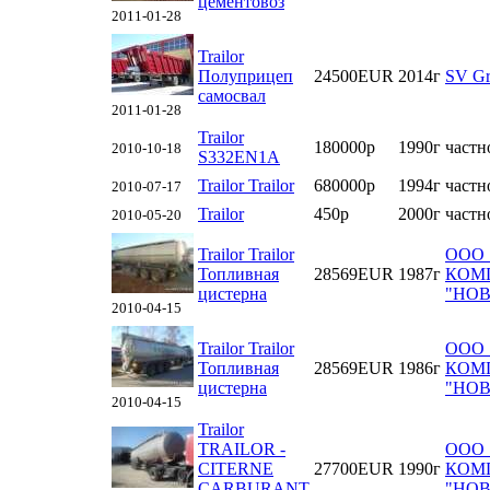
цементовоз
2011-01-28
Trailor
Полуприцеп
24500EUR
2014г
SV G
самосвал
2011-01-28
Trailor
180000р
1990г
частн
2010-10-18
S332EN1A
Trailor Trailor
680000р
1994г
частн
2010-07-17
Trailor
450р
2000г
частн
2010-05-20
Trailor Trailor
ООО 
Топливная
28569EUR
1987г
КОМ
цистерна
"НО
2010-04-15
Trailor Trailor
ООО 
Топливная
28569EUR
1986г
КОМ
цистерна
"НО
2010-04-15
Trailor
TRAILOR -
ООО 
CITERNE
27700EUR
1990г
КОМ
CARBURANT
"НО